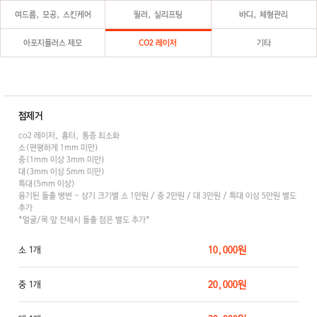
여드름, 모공, 스킨케어
필러, 실리프팅
바디, 체형관리
아포지플러스 제모
CO2 레이저
기타
점제거
co2 레이저, 흉터, 통증 최소화
소(편평하게 1mm 미만)
중(1mm 이상 3mm 미만)
대(3mm 이상 5mm 미만)
특대(5mm 이상)
융기된 돌출 병변 - 상기 크기별 소 1만원 / 중 2만원 / 대 3만원 / 특대 이상 5만원 별도
추가
*얼굴/목 앞 전체시 돌출 점은 별도 추가*
10,000원
소 1개
20,000원
중 1개