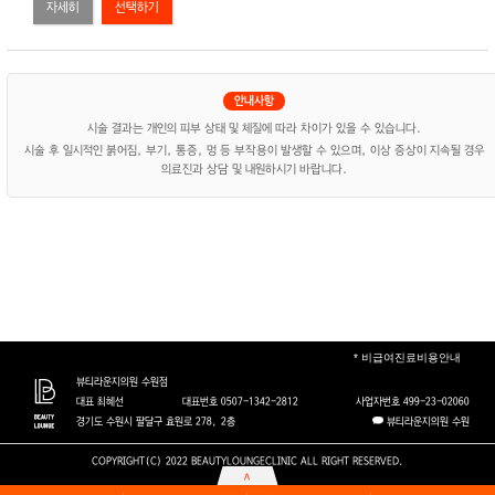
자세히
시술 결과는 개인의 피부 상태 및 체질에 따라 차이가 있을 수 있습니다.
시술 후 일시적인 붉어짐, 부기, 통증, 멍 등 부작용이 발생할 수 있으며, 이상 증상이 지속될 경우
의료진과 상담 및 내원하시기 바랍니다.
* 비급여진료비용안내
뷰티라운지의원 수원점
대표 최혜선
대표번호 0507-1342-2812
사업자번호 499-23-02060
경기도 수원시 팔달구 효원로 278, 2층
뷰티라운지의원 수원
뷰티라운지의원 용산점
대표 김가희
COPYRIGHT(C) 2022 BEAUTYLOUNGECLINIC ALL RIGHT RESERVED.
대표번호 02-2135-7884
사업자번호 760-13-02416
용산구 한강대로 109 지하1층
뷰티라운지의원 용산