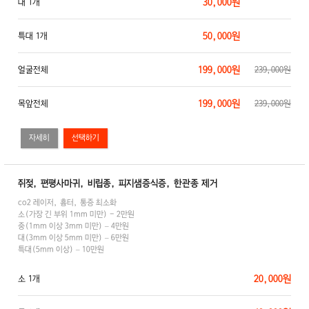
30,000원
대 1개
50,000원
특대 1개
199,000원
얼굴전체
239,000원
199,000원
목앞전체
239,000원
자세히
쥐젖, 편평사마귀, 비립종, 피지샘증식증, 한관종 제거
co2 레이저, 흉터, 통증 최소화
소(가장 긴 부위 1mm 미만) - 2만원
중(1mm 이상 3mm 미만) – 4만원
대(3mm 이상 5mm 미만) – 6만원
특대(5mm 이상) – 10만원
20,000원
소 1개