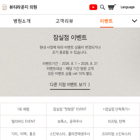
뷰티라운지 의원
병원소개
고객리뷰
이벤트
시술안내
지점안내
상담/예약하기
잠실점 이벤트
원내 사정에 따라 이벤트 상품이 변경되거나
조기 종료될 수 있습니다.
이벤트기간 : 2026.8.1 ~ 2026.8.31
이벤트대상 : 해당 기간 방문 고객
모든 이벤트 상품 vat 10% 별도
다른 지점 이벤트 보기
1회 체험
잠실점 "첫방문" EVENT
⭐️잠실점 단독특가⭐️
얼리버드 EVENT
보톡스, 윤곽주사
리프팅,탄력
기미, 미백, 홍조
스킨부스터, 콜라겐재생주사
프리미엄 스킨부스터