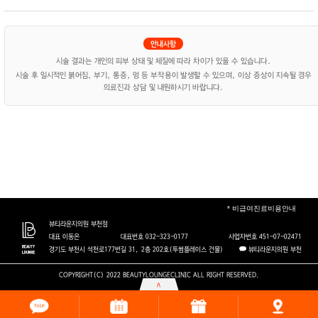
시술 결과는 개인의 피부 상태 및 체질에 따라 차이가 있을 수 있습니다.
시술 후 일시적인 붉어짐, 부기, 통증, 멍 등 부작용이 발생할 수 있으며, 이상 증상이 지속될 경우
의료진과 상담 및 내원하시기 바랍니다.
뷰티라운지의원 부천점
* 비급여진료비용안내
대표 이동은
대표번호 032-323-0177
사업자번호 451-07-02471
경기도 부천시 석천로177번길 31, 2층 202호(투썸플레이스 건물)
뷰티라운지의원 부천
뷰티라운지의원 수원점
대표 최혜선
대표번호 0507-1342-2812
사업자번호 499-23-02060
경기도 수원시 팔달구 효원로 278, 2층
뷰티라운지의원 수원
COPYRIGHT(C) 2022 BEAUTYLOUNGECLINIC ALL RIGHT RESERVED.
뷰티라운지의원 용산점
대표 김가희
대표번호 02-2135-7884
사업자번호 760-13-02416
용산구 한강대로 109 지하1층
뷰티라운지의원 용산
선택한 이벤트