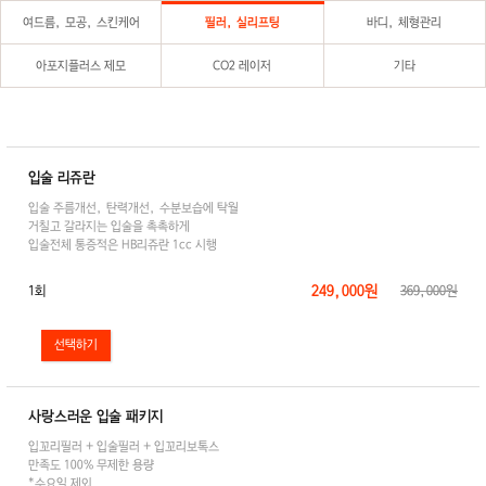
여드름, 모공, 스킨케어
필러, 실리프팅
바디, 체형관리
아포지플러스 제모
CO2 레이저
기타
입술 리쥬란
입술 주름개선, 탄력개선, 수분보습에 탁월
거칠고 갈라지는 입술을 촉촉하게
입술전체 통증적은 HB리쥬란 1cc 시행
249,000원
1회
369,000원
사랑스러운 입술 패키지
입꼬리필러 + 입술필러 + 입꼬리보톡스
만족도 100% 무제한 용량
*수요일 제외