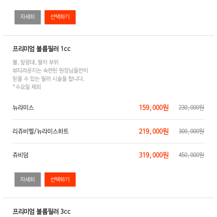
자세히
프리미엄 볼륨필러 1cc
볼,앞광대,팔자 부위
뷰티라운지는 숙련된 원장님들만이
믿을 수 있는 필러 시술을 합니다.
*수요일 제외
159,000원
뉴라미스
230,000원
219,000원
리쥬비엘/뉴라미스하트
300,000원
319,000원
쥬비덤
450,000원
자세히
프리미엄 볼륨필러 3cc