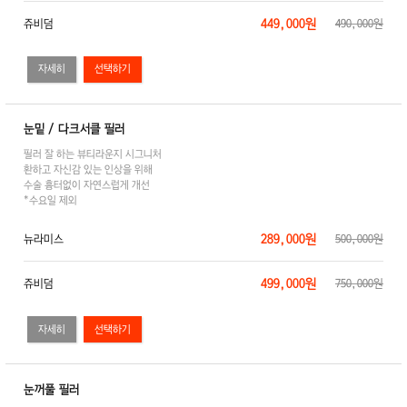
449,000원
쥬비덤
490,000원
자세히
눈밑 / 다크서클 필러
필러 잘 하는 뷰티라운지 시그니처
환하고 자신감 있는 인상을 위해
수술 흉터없이 자연스럽게 개선
*수요일 제외
289,000원
뉴라미스
500,000원
499,000원
쥬비덤
750,000원
자세히
눈꺼풀 필러