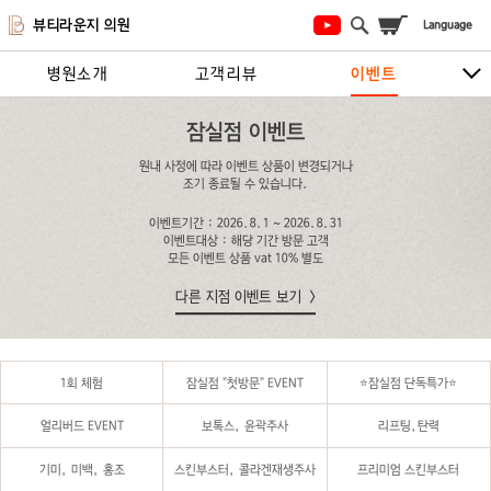
뷰티라운지 의원
병원소개
고객리뷰
이벤트
시술안내
지점안내
상담/예약하기
잠실점 이벤트
원내 사정에 따라 이벤트 상품이 변경되거나
조기 종료될 수 있습니다.
이벤트기간 : 2026.8.1 ~ 2026.8.31
이벤트대상 : 해당 기간 방문 고객
모든 이벤트 상품 vat 10% 별도
다른 지점 이벤트 보기
1회 체험
잠실점 "첫방문" EVENT
⭐️잠실점 단독특가⭐️
얼리버드 EVENT
보톡스, 윤곽주사
리프팅,탄력
기미, 미백, 홍조
스킨부스터, 콜라겐재생주사
프리미엄 스킨부스터