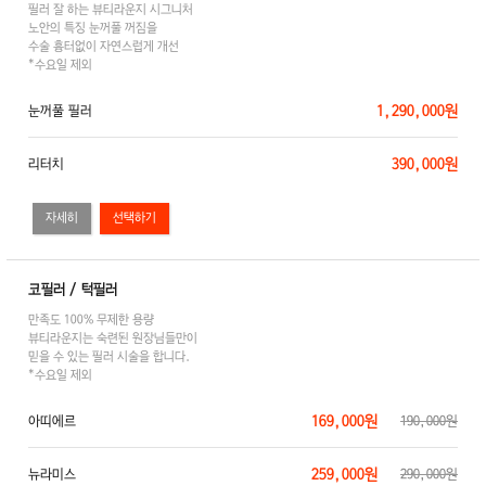
필러 잘 하는 뷰티라운지 시그니처
노안의 특징 눈꺼풀 꺼짐을
수술 흉터없이 자연스럽게 개선
*수요일 제외
1,290,000원
눈꺼풀 필러
390,000원
리터치
자세히
코필러 / 턱필러
만족도 100% 무제한 용량
뷰티라운지는 숙련된 원장님들만이
믿을 수 있는 필러 시술을 합니다.
*수요일 제외
169,000원
아띠에르
190,000원
259,000원
뉴라미스
290,000원