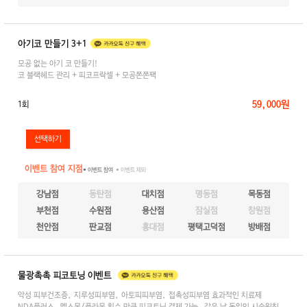
아기코 만들기 3+1
모공 없는 아기 코 만들기!
코 블랙헤드 관리 + 피코프락셀 + 모공쫀쫀팩
59,000원
1회
이벤트 참여 지점
● 이벤트 참여
● 이벤트 제외
강남점
동탄점
대치점
명동점
목동점
부천점
수원점
용산점
잠실점
창원점
천안점
판교점
홍대점
평택고덕점
방배점
물광촉촉 피코토닝 이벤트
악성 피부건조증, 지루성피부염, 아토피피부염, 접촉성피부염 효과적인 치료제
NDA플러스, 멜스몬/플라몬 횟수 만큼 피코토닝 결제 가능. 같은 날 동일인 시술원칙.