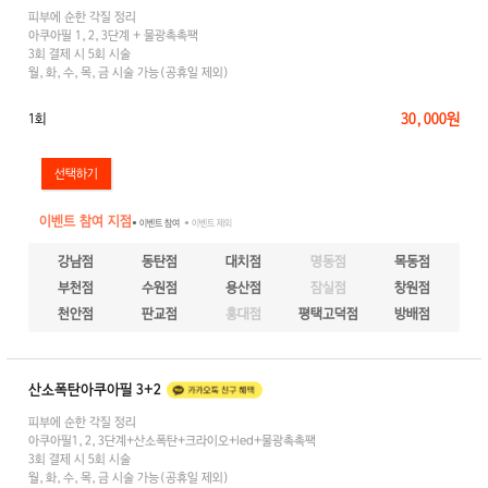
피부에 순한 각질 정리
아쿠아필 1,2,3단계 + 물광촉촉팩
3회 결제 시 5회 시술
월,화,수,목,금 시술 가능(공휴일 제외)
30,000원
1회
이벤트 참여 지점
● 이벤트 참여
● 이벤트 제외
강남점
동탄점
대치점
명동점
목동점
부천점
수원점
용산점
잠실점
창원점
천안점
판교점
홍대점
평택고덕점
방배점
산소폭탄아쿠아필 3+2
피부에 순한 각질 정리
아쿠아필1,2,3단계+산소폭탄+크라이오+led+물광촉촉팩
3회 결제 시 5회 시술
월,화,수,목,금 시술 가능(공휴일 제외)