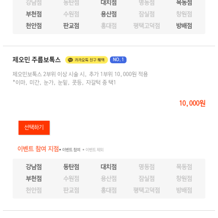
강남점
동탄점
대치점
명동점
목동점
부천점
수원점
용산점
잠실점
창원점
천안점
판교점
홍대점
평택고덕점
방배점
제오민 주름보톡스
NO.1
제오민보톡스 2부위 이상 시술 시, 추가 1부위 10,000원 적용
*이마, 미간, 눈가, 눈밑, 콧등, 자갈턱 중 택1
10,000원
이벤트 참여 지점
● 이벤트 참여
● 이벤트 제외
강남점
동탄점
대치점
명동점
목동점
부천점
수원점
용산점
잠실점
창원점
천안점
판교점
홍대점
평택고덕점
방배점