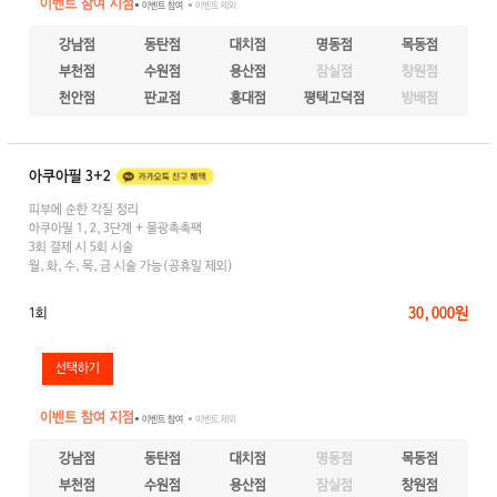
이벤트 참여 지점
● 이벤트 참여
● 이벤트 제외
강남점
동탄점
대치점
명동점
목동점
부천점
수원점
용산점
잠실점
창원점
천안점
판교점
홍대점
평택고덕점
방배점
아쿠아필 3+2
피부에 순한 각질 정리
아쿠아필 1,2,3단계 + 물광촉촉팩
3회 결제 시 5회 시술
월,화,수,목,금 시술 가능(공휴일 제외)
30,000원
1회
이벤트 참여 지점
● 이벤트 참여
● 이벤트 제외
강남점
동탄점
대치점
명동점
목동점
부천점
수원점
용산점
잠실점
창원점