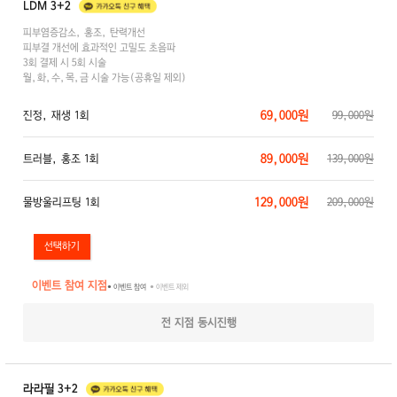
LDM 3+2
피부염증감소, 홍조, 탄력개선
피부결 개선에 효과적인 고밀도 초음파
3회 결제 시 5회 시술
월,화,수,목,금 시술 가능(공휴일 제외)
69,000원
진정, 재생 1회
99,000원
89,000원
트러블, 홍조 1회
139,000원
129,000원
물방울리프팅 1회
209,000원
이벤트 참여 지점
● 이벤트 참여
● 이벤트 제외
전 지점 동시진행
라라필 3+2