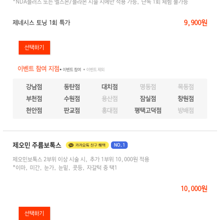
*NDA플러스 또는 멜스몬/플라몬 시술 시에만 적용 가능, 단독 1회 체험 불가능
9,900원
제네시스 토닝 1회 특가
이벤트 참여 지점
● 이벤트 참여
● 이벤트 제외
강남점
동탄점
대치점
명동점
목동점
부천점
수원점
용산점
잠실점
창원점
천안점
판교점
홍대점
평택고덕점
방배점
제오민 주름보톡스
NO.1
제오민보톡스 2부위 이상 시술 시, 추가 1부위 10,000원 적용
*이마, 미간, 눈가, 눈밑, 콧등, 자갈턱 중 택1
10,000원