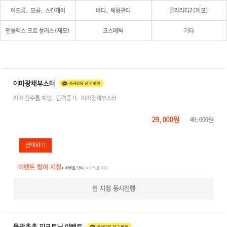
여드름, 모공, 스킨케어
바디, 체형관리
클라리티2(제모)
젠틀맥스 프로 플러스(제모)
코스메틱
기타
이마광채부스터
이마 잔주름 예방, 탄력증가. 이마광채부스터
29,000원
40,000원
이벤트 참여 지점
● 이벤트 참여
● 이벤트 제외
전 지점 동시진행
물광촉촉 피코토닝 이벤트