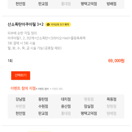
천안점
판교점
홍대점
평택고덕점
방배점
산소폭탄아쿠아필 3+2
피부에 순한 각질 정리
아쿠아필1,2,3단계+산소폭탄+크라이오+led+물광촉촉팩
3회 결제 시 5회 시술
월,화,수,목,금 시술 가능(공휴일 제외)
69,000원
1회
이벤트 참여 지점
● 이벤트 참여
● 이벤트 제외
강남점
동탄점
대치점
명동점
목동점
부천점
수원점
용산점
잠실점
창원점
천안점
판교점
홍대점
평택고덕점
방배점