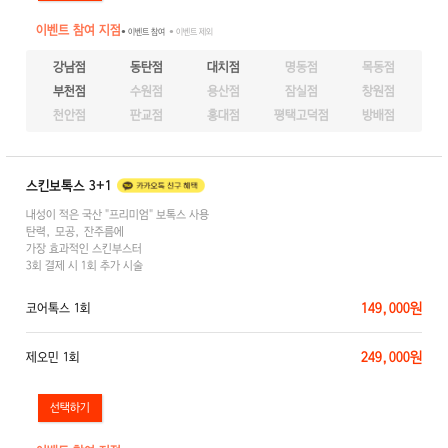
이벤트 참여 지점
● 이벤트 참여
● 이벤트 제외
강남점
동탄점
대치점
명동점
목동점
부천점
수원점
용산점
잠실점
창원점
천안점
판교점
홍대점
평택고덕점
방배점
스킨보톡스 3+1
내성이 적은 국산 "프리미엄" 보톡스 사용
탄력, 모공, 잔주름에
가장 효과적인 스킨부스터
3회 결제 시 1회 추가 시술
149,000원
코어톡스 1회
249,000원
제오민 1회