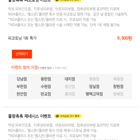
악성 피부건조증, 지루성피부염, 아토피피부염, 접촉성피부염 효과적인 치료제
NDA플러스, 멜스몬/플라몬 횟수 만큼 피코토닝 결제 가능. 같은 날 동일인 시술원칙.
*NDA플러스 또는 멜스몬/플라몬 치료 시, 의료실비 적용 가능
*NDA플러스 또는 멜스몬/플라몬 시술 시에만 적용 가능, 단독 1회 체험 불가능
9,900원
피코토닝 1회 특가
이벤트 참여 지점
● 이벤트 참여
● 이벤트 제외
강남점
동탄점
대치점
명동점
목동점
부천점
수원점
용산점
잠실점
창원점
천안점
판교점
홍대점
평택고덕점
방배점
물광촉촉 제네시스 이벤트
악성 피부건조증, 지루성피부염, 아토피피부염, 접촉성피부염 효과적인 치료제
NDA플러스, 멜스몬/플라몬 횟수 만큼 제네시스토닝 결제 가능.
*NDA플러스 또는 멜스몬/플라몬 치료 시, 의료실비 적용 가능