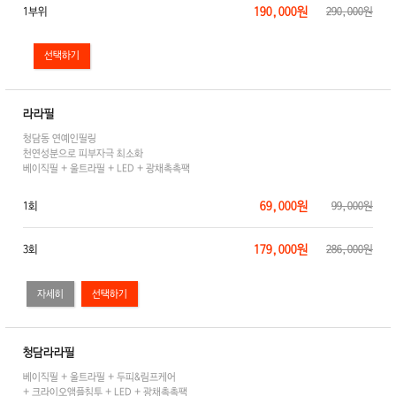
190,000원
1부위
290,000원
라라필
청담동 연예인필링
천연성분으로 피부자극 최소화
베이직필 + 울트라필 + LED + 광채촉촉팩
69,000원
1회
99,000원
179,000원
3회
286,000원
자세히
청담라라필
베이직필 + 울트라필 + 두피&림프케어
+ 크라이오앰플침투 + LED + 광채촉촉팩