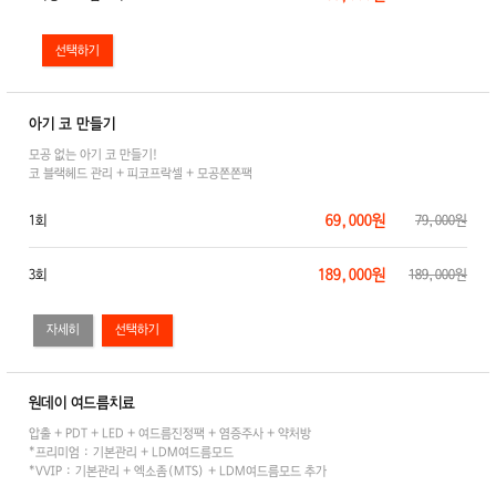
아기 코 만들기
모공 없는 아기 코 만들기!
코 블랙헤드 관리 + 피코프락셀 + 모공쫀쫀팩
69,000원
1회
79,000원
189,000원
3회
189,000원
자세히
원데이 여드름치료
압출 + PDT + LED + 여드름진정팩 + 염증주사 + 약처방
*프리미엄 : 기본관리 + LDM여드름모드
*VVIP : 기본관리 + 엑소좀(MTS) + LDM여드름모드 추가