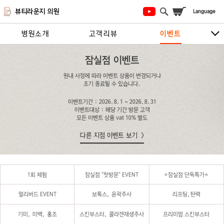
뷰티라운지 의원
병원소개
고객리뷰
이벤트
시술안내
지점안내
상담/예약하기
잠실점 이벤트
원내 사정에 따라 이벤트 상품이 변경되거나
조기 종료될 수 있습니다.
이벤트기간 : 2026.8.1 ~ 2026.8.31
이벤트대상 : 해당 기간 방문 고객
모든 이벤트 상품 vat 10% 별도
다른 지점 이벤트 보기
1회 체험
잠실점 "첫방문" EVENT
⭐️잠실점 단독특가⭐️
얼리버드 EVENT
보톡스, 윤곽주사
리프팅,탄력
기미, 미백, 홍조
스킨부스터, 콜라겐재생주사
프리미엄 스킨부스터