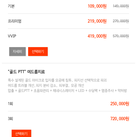
109,000원
기본
149,000원
219,000원
프리미엄
279,000원
419,000원
VVIP
579,000원
자세히
"골드 PTT" 여드름치료
특수 설계된 골드 마이크로 입자를 모공에 침투, 피지선 선택적으로 파괴
여드름 트러블 개선,피지 분비 감소, 피부결, 모공 개선
압출 + 골드PTT + 초음파관리 + 제네시스레이저 + LED + 수딩팩 + 염증주사 + 약처방
250,000원
1회
720,000원
3회