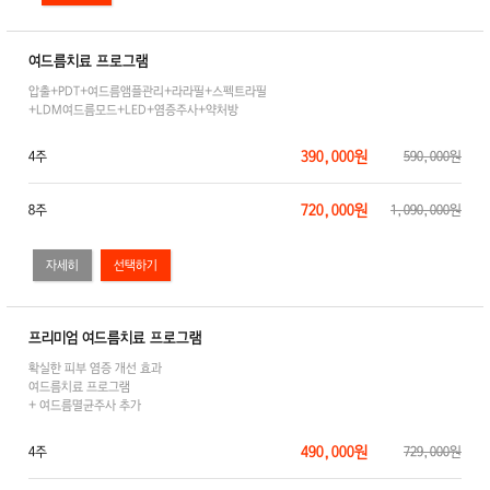
여드름치료 프로그램
압출+PDT+여드름앰플관리+라라필+스펙트라필
+LDM여드름모드+LED+염증주사+약처방
390,000원
4주
590,000원
720,000원
8주
1,090,000원
자세히
프리미엄 여드름치료 프로그램
확실한 피부 염증 개선 효과
여드름치료 프로그램
+ 여드름멸균주사 추가
490,000원
4주
729,000원