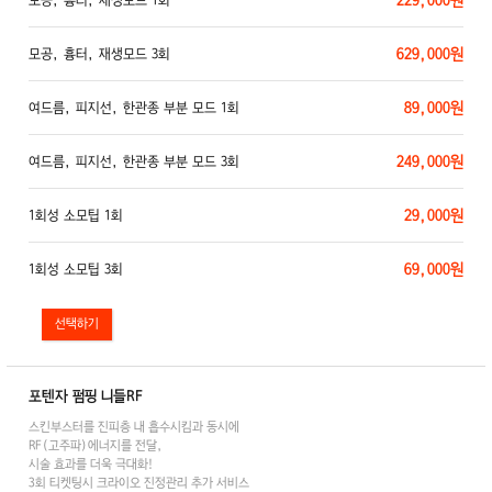
629,000원
모공, 흉터, 재생모드 3회
89,000원
여드름, 피지선, 한관종 부분 모드 1회
249,000원
여드름, 피지선, 한관종 부분 모드 3회
29,000원
1회성 소모팁 1회
69,000원
1회성 소모팁 3회
포텐자 펌핑 니들RF
스킨부스터를 진피층 내 흡수시킴과 동시에
RF(고주파)에너지를 전달,
시술 효과를 더욱 극대화!
3회 티켓팅시 크라이오 진정관리 추가 서비스