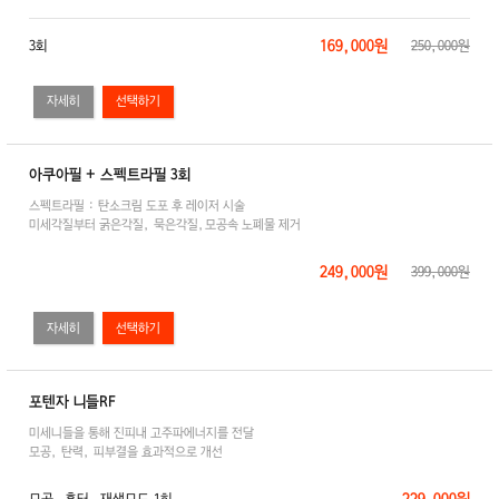
169,000원
3회
250,000원
자세히
아쿠아필 + 스펙트라필 3회
스펙트라필 : 탄소크림 도포 후 레이저 시술
미세각질부터 굵은각질, 묵은각질,모공속 노폐물 제거
249,000원
399,000원
자세히
포텐자 니들RF
미세니들을 통해 진피내 고주파에너지를 전달
모공, 탄력, 피부결을 효과적으로 개선
229,000원
모공, 흉터, 재생모드 1회