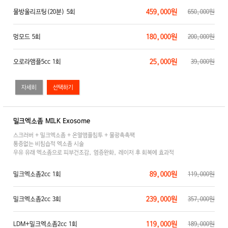
459,000원
물방울리프팅(20분) 5회
650,000원
180,000원
멍모드 5회
200,000원
25,000원
오로라앰플5cc 1회
39,000원
자세히
밀크엑소좀 MILK Exosome
스크러버 + 밀크엑소좀 + 온열앰플침투 + 물광촉촉팩
통증없는 비침습적 엑소좀 시술
우유 유래 엑소좀으로 피부건조감, 염증완화, 레이저 후 회복에 효과적
89,000원
밀크엑소좀2cc 1회
119,000원
239,000원
밀크엑소좀2cc 3회
357,000원
119,000원
LDM+밀크엑소좀2cc 1회
189,000원