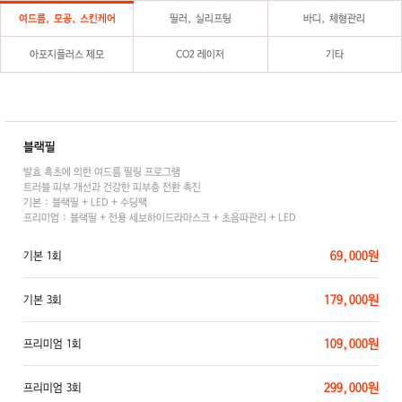
여드름, 모공, 스킨케어
필러, 실리프팅
바디, 체형관리
아포지플러스 제모
CO2 레이저
기타
블랙필
발효 흑초에 의한 여드름 필링 프로그램
트러블 피부 개선과 건강한 피부층 전환 촉진
기본 : 블랙필 + LED + 수딩팩
프리미엄 : 블랙필 + 전용 세보하이드라마스크 + 초음파관리 + LED
69,000원
기본 1회
179,000원
기본 3회
109,000원
프리미엄 1회
299,000원
프리미엄 3회