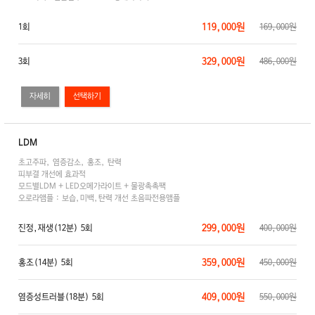
119,000원
1회
169,000원
329,000원
3회
486,000원
자세히
LDM
초고주파, 염증감소, 홍조, 탄력
피부결 개선에 효과적
모드별LDM + LED오메가라이트 + 물광촉촉팩
오로라앰플 : 보습,미백,탄력 개선 초음파전용앰플
299,000원
진정,재생(12분) 5회
400,000원
359,000원
홍조(14분) 5회
450,000원
409,000원
염증성트러블(18분) 5회
550,000원