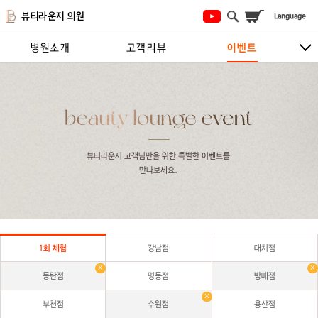
뷰티라운지 의원
병원소개
고객리뷰
이벤트
시술안내
지점안내
상담/예약하기
뷰티라운지 고객님만을 위한 특별한 이벤트를 
만나보세요.
1회 체험
강남점
대치점
동탄점
명동점
방배점
부천점
수원점
용산점