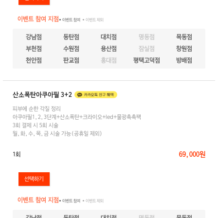
이벤트 참여 지점
● 이벤트 참여
● 이벤트 제외
강남점
동탄점
대치점
명동점
목동점
부천점
수원점
용산점
잠실점
창원점
천안점
판교점
홍대점
평택고덕점
방배점
산소폭탄아쿠아필 3+2
피부에 순한 각질 정리
아쿠아필1,2,3단계+산소폭탄+크라이오+led+물광촉촉팩
3회 결제 시 5회 시술
월,화,수,목,금 시술 가능(공휴일 제외)
69,000원
1회
이벤트 참여 지점
● 이벤트 참여
● 이벤트 제외