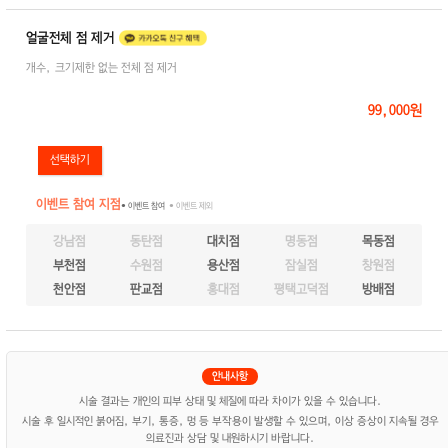
얼굴전체 점 제거
개수, 크기제한 없는 전체 점 제거
99,000원
이벤트 참여 지점
● 이벤트 참여
● 이벤트 제외
강남점
동탄점
대치점
명동점
목동점
부천점
수원점
용산점
잠실점
창원점
천안점
판교점
홍대점
평택고덕점
방배점
시술 결과는 개인의 피부 상태 및 체질에 따라 차이가 있을 수 있습니다.
시술 후 일시적인 붉어짐, 부기, 통증, 멍 등 부작용이 발생할 수 있으며, 이상 증상이 지속될 경우
의료진과 상담 및 내원하시기 바랍니다.