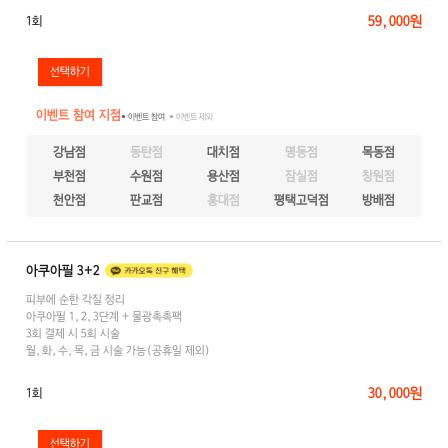
59,000원
1회
이벤트 참여 지점
● 이벤트 참여
● 이벤트 제외
강남점
동탄점
대치점
명동점
목동점
부천점
수원점
용산점
잠실점
창원점
천안점
판교점
홍대점
평택고덕점
방배점
아쿠아필 3+2
피부에 순한 각질 정리
아쿠아필 1,2,3단계 + 물광촉촉팩
3회 결제 시 5회 시술
월,화,수,목,금 시술 가능(공휴일 제외)
30,000원
1회