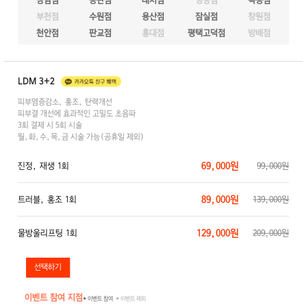
강남점
동탄점
대치점
명동점
목동점
부천점
수원점
용산점
잠실점
창원점
천안점
판교점
홍대점
평택고덕점
방배점
LDM 3+2
피부염증감소, 홍조, 탄력개선
피부결 개선에 효과적인 고밀도 초음파
3회 결제 시 5회 시술
월,화,수,목,금 시술 가능(공휴일 제외)
69,000원
진정, 재생 1회
99,000원
89,000원
트러블, 홍조 1회
139,000원
129,000원
물방울리프팅 1회
209,000원
이벤트 참여 지점
● 이벤트 참여
● 이벤트 제외