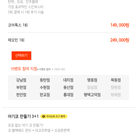
탄력, 모공, 잔주름에
가장 효과적인 스킨부스터
3회 결제 시 1회 추가 시술
149,000원
코어톡스 1회
249,000원
제오민 1회
이벤트 참여 지점
● 이벤트 참여
● 이벤트 제외
강남점
동탄점
대치점
명동점
목동점
부천점
수원점
용산점
잠실점
창원점
천안점
판교점
홍대점
평택고덕점
방배점
아기코 만들기 3+1
모공 없는 아기 코 만들기!
코 블랙헤드 관리 + 피코프락셀 + 모공쫀쫀팩