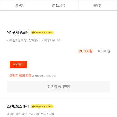
잠실점
평택고덕점
홍대점
이마광채부스터
이마 잔주름 예방, 탄력증가. 이마광채부스터
29,000원
40,000원
이벤트 참여 지점
● 이벤트 참여
● 이벤트 제외
전 지점 동시진행
스킨보톡스 3+1
내성이 적은 국산 "프리미엄" 보톡스 사용