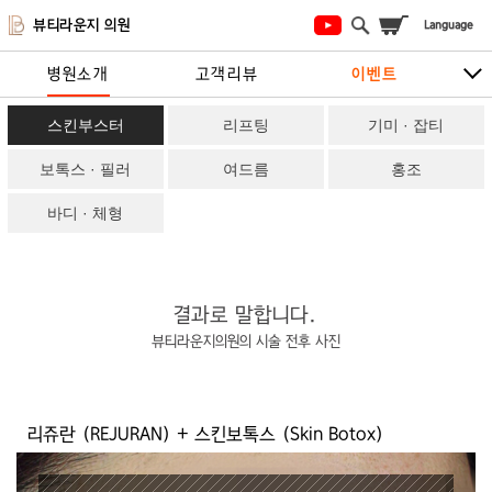
뷰티라운지 의원
병원소개
고객리뷰
이벤트
시술안내
지점안내
상담/예약하기
스킨부스터
리프팅
기미 · 잡티
보톡스 · 필러
여드름
홍조
바디 · 체형
결과로 말합니다.
뷰티라운지의원의 시술 전후 사진
리쥬란 (REJURAN) + 스킨보톡스 (Skin Botox)