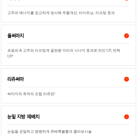
고주파 에너지를 정교하게 방사해 주름개선, 타이트닝, 리프팅 효과
울써마지
초음파 & 고주파 리프팅계 끝판왕 끼리의 시너지 효과로 라인 UP, 탄력
UP!
리쥬써마
써마지와 최적의 조합 리쥬란!
눈밑 지방 재배치
눈밑을 균일하고 평평하게 쥬베룩볼륨과 콜라보시술