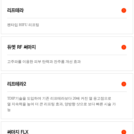
리프테라
펜타입 HIFU 리프팅
듀엣 RF 써마지
고주파를 이용한 피부 탄력과 잔주름 개선 효과
리프테라2
TDIP기술을 도입하여 기존 리프테라보다 20배 커진 열 응고점으로
열 지속력을 높여 더 큰 리프팅 효과, 양방향 샷으로 보다 빠른 시술 가
능
써마지 FLX