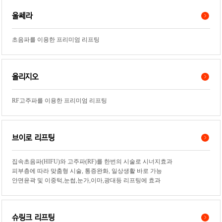
울쎄라
초음파를 이용한 프리미엄 리프팅
올리지오
RF고주파를 이용한 프리미엄 리프팅
브이로 리프팅
집속초음파(HIFU)와 고주파(RF)를 한번의 시술로 시너지효과
피부층에 따라 맞춤형 시술, 통증완화, 일상생활 바로 가능
안면윤곽 및 이중턱,눈썹,눈가,이마,광대등 리프팅에 효과
슈링크 리프팅