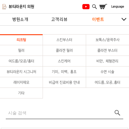
뷰티라운지 의원
병원소개
고객리뷰
이벤트
시술안내
지점안내
상담/예약하기
리프팅
스킨부스터
보톡스/윤곽주사
필러
콜라겐 필러
콜라겐 부스터
여드름/모공/흉터
스킨케어
비만, 체형관리
뷰티라운지 시그니처
기미, 미백, 홍조
수면 시술
레이저제모
비급여 진료비용 안내
여드름,모공,흉터
기타