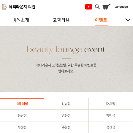
뷰티라운지 의원
병원소개
고객리뷰
이벤트
시술안내
지점안내
상담/예약하기
뷰티라운지 고객님만을 위한 특별한 이벤트를 
만나보세요.
1회 체험
강남점
대치점
동탄점
명동점
방배점
부천점
수원점
용산점