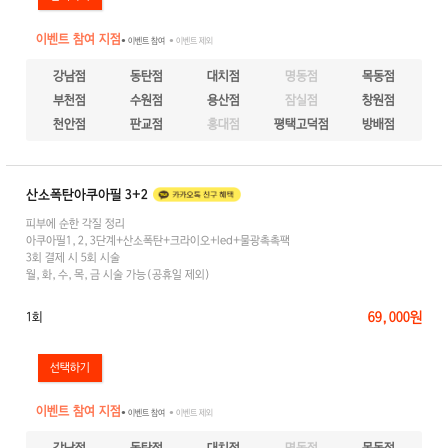
이벤트 참여 지점
● 이벤트 참여
● 이벤트 제외
강남점
동탄점
대치점
명동점
목동점
부천점
수원점
용산점
잠실점
창원점
천안점
판교점
홍대점
평택고덕점
방배점
산소폭탄아쿠아필 3+2
피부에 순한 각질 정리
아쿠아필1,2,3단계+산소폭탄+크라이오+led+물광촉촉팩
3회 결제 시 5회 시술
월,화,수,목,금 시술 가능(공휴일 제외)
69,000원
1회
이벤트 참여 지점
● 이벤트 참여
● 이벤트 제외