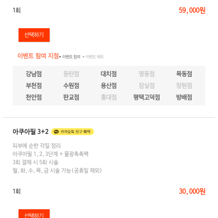
59,000원
1회
이벤트 참여 지점
● 이벤트 참여
● 이벤트 제외
강남점
동탄점
대치점
명동점
목동점
부천점
수원점
용산점
잠실점
창원점
천안점
판교점
홍대점
평택고덕점
방배점
아쿠아필 3+2
피부에 순한 각질 정리
아쿠아필 1,2,3단계 + 물광촉촉팩
3회 결제 시 5회 시술
월,화,수,목,금 시술 가능(공휴일 제외)
30,000원
1회