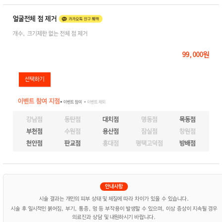
얼굴전체 점 제거
개수, 크기제한 없는 전체 점 제거
99,000원
이벤트 참여 지점
● 이벤트 참여
● 이벤트 제외
강남점
동탄점
대치점
명동점
목동점
부천점
수원점
용산점
잠실점
창원점
천안점
판교점
홍대점
평택고덕점
방배점
시술 결과는 개인의 피부 상태 및 체질에 따라 차이가 있을 수 있습니다.
시술 후 일시적인 붉어짐, 부기, 통증, 멍 등 부작용이 발생할 수 있으며, 이상 증상이 지속될 경우
의료진과 상담 및 내원하시기 바랍니다.