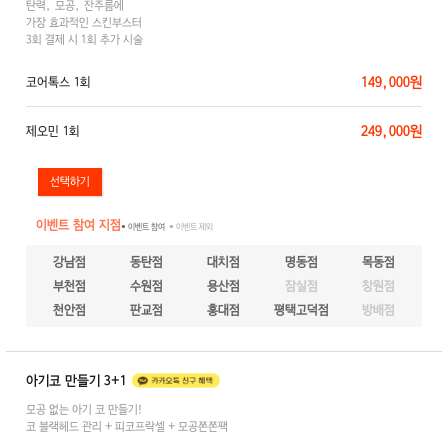
탄력, 모공, 잔주름에
가장 효과적인 스킨부스터
3회 결제 시 1회 추가 시술
149,000원
코어톡스 1회
249,000원
제오민 1회
이벤트 참여 지점
● 이벤트 참여
● 이벤트 제외
강남점
동탄점
대치점
명동점
목동점
부천점
수원점
용산점
잠실점
창원점
천안점
판교점
홍대점
평택고덕점
방배점
아기코 만들기 3+1
모공 없는 아기 코 만들기!
코 블랙헤드 관리 + 피코프락셀 + 모공쫀쫀팩