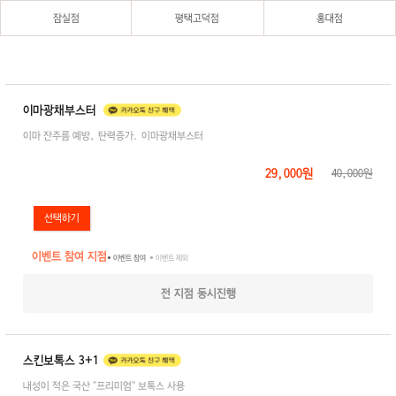
잠실점
평택고덕점
홍대점
이마광채부스터
이마 잔주름 예방, 탄력증가. 이마광채부스터
29,000원
40,000원
이벤트 참여 지점
● 이벤트 참여
● 이벤트 제외
전 지점 동시진행
스킨보톡스 3+1
내성이 적은 국산 "프리미엄" 보톡스 사용