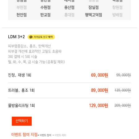
강남점
동탄점
대치점
명동점
목동점
부천점
수원점
용산점
잠실점
창원점
천안점
판교점
홍대점
평택고덕점
방배점
LDM 3+2
피부염증감소, 홍조, 탄력개선
피부결 개선에 효과적인 고밀도 초음파
3회 결제 시 5회 시술
월,화,수,목,금 시술 가능(공휴일 제외)
69,000원
진정, 재생 1회
99,000원
89,000원
트러블, 홍조 1회
139,000원
129,000원
물방울리프팅 1회
209,000원
이벤트 참여 지점
● 이벤트 참여
● 이벤트 제외