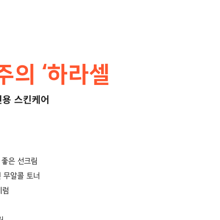
주의 ‘하라셀
전용 스킨케어
 좋은 선크림
 무알콜 토너
세럼
림