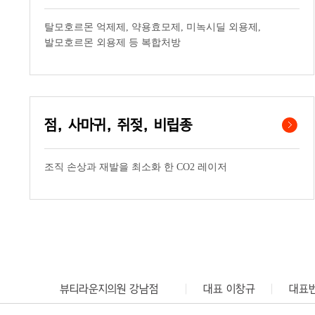
탈모호르몬 억제제, 약용효모제, 미녹시딜 외용제,
발모호르몬 외용제 등 복합처방
점, 사마귀, 쥐젖, 비립종
조직 손상과 재발을 최소화 한 CO2 레이저
뷰티라운지의원 강남점
대표 이창규
대표번호
뷰티라운지의원 명동점
대표 김혜린
대표번호 02