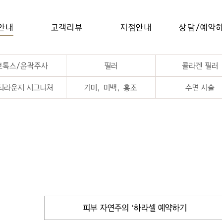
안내
고객리뷰
지점안내
상담/예약
보톡스/윤곽주사
필러
콜라겐 필러
티라운지 시그니처
기미, 미백, 홍조
수면 시술
피부 자연주의 ‘하라셀 예약하기