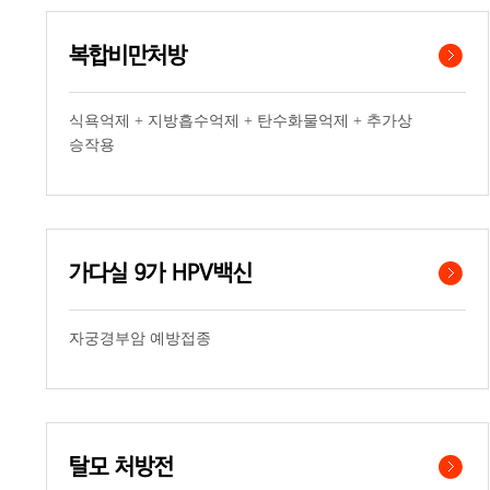
복합비만처방
식욕억제 + 지방흡수억제 + 탄수화물억제 + 추가상
승작용
가다실 9가 HPV백신
자궁경부암 예방접종
탈모 처방전