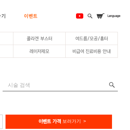
하기
이벤트
콜라겐 부스터
여드름/모공/흉터
레이저제모
비급여 진료비용 안내
보러가기 >
이벤트 가격