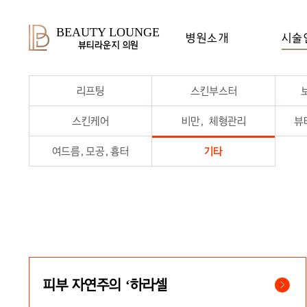
BEAUTY LOUNGE
병원소개
시술
뷰티라운지 의원
리프팅
스킨부스터
스킨케어
비만, 체형관리
뷰
여드름,모공,흉터
기타
피부 자연주의 ‘하라셀