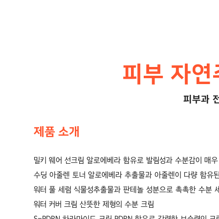
피부 자연
피부과 
제품 소개
밀키 웨어 선크림 알로에베라 함유로 발림성과 수분감이 매우
수딩 아줄렌 토너 알로에베라 추출물과 아줄렌이 다량 함유된
워터 풀 세럼 식물성추출물과 판테놀 성분으로 촉촉한 수분 
워터 커버 크림 산뜻한 제형의 수분 크림
S-PDRN 하라마이드 크림 PDRN 함유로 강력한 보습력의 크