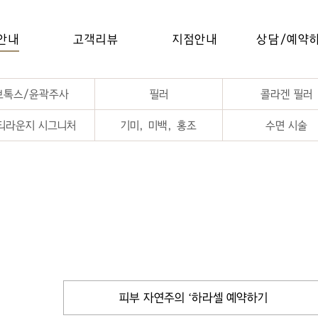
안내
고객리뷰
지점안내
상담/예약
보톡스/윤곽주사
필러
콜라겐 필러
티라운지 시그니처
기미, 미백, 홍조
수면 시술
피부 자연주의 ‘하라셀 예약하기