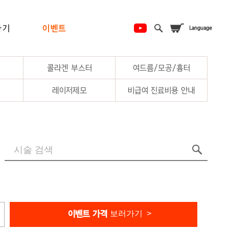
하기
이벤트
콜라겐 부스터
여드름/모공/흉터
레이저제모
비급여 진료비용 안내
보러가기 >
이벤트 가격