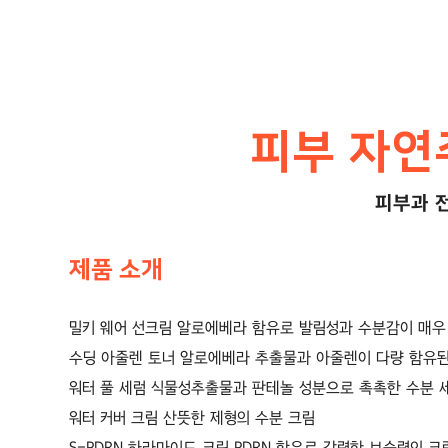
피부 자연
피부과 
제품 소개
밀키 웨어 선크림 알로에베라 함유로 발림성과 수분감이 매우
수딩 아줄렌 토너 알로에베라 추출물과 아줄렌이 다량 함유된
워터 풀 세럼 식물성추출물과 판테놀 성분으로 촉촉한 수분 
워터 커버 크림 산뜻한 제형의 수분 크림
S-PDRN 하라마이드 크림 PDRN 함유로 강력한 보습력의 크