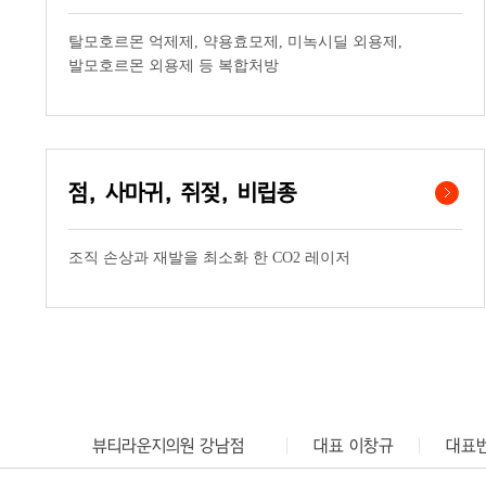
탈모호르몬 억제제, 약용효모제, 미녹시딜 외용제,
발모호르몬 외용제 등 복합처방
점, 사마귀, 쥐젖, 비립종
조직 손상과 재발을 최소화 한 CO2 레이저
뷰티라운지의원 강남점
대표 이창규
대표번호
뷰티라운지의원 명동점
대표 김혜린
대표번호 02