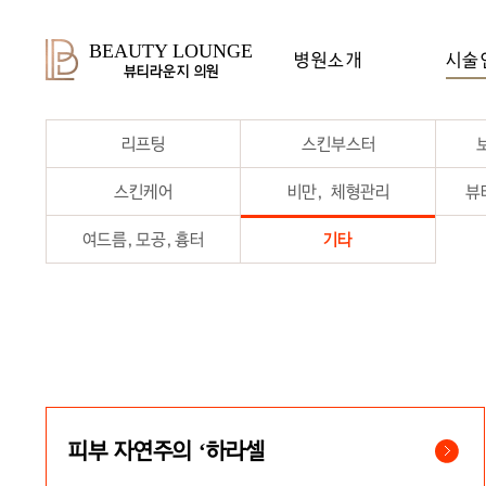
BEAUTY LOUNGE
병원소개
시술
뷰티라운지 의원
리프팅
스킨부스터
스킨케어
비만, 체형관리
뷰
여드름,모공,흉터
기타
피부 자연주의 ‘하라셀