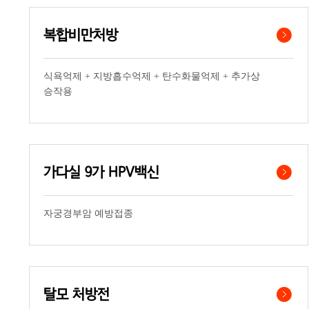
복합비만처방
식욕억제 + 지방흡수억제 + 탄수화물억제 + 추가상
승작용
가다실 9가 HPV백신
자궁경부암 예방접종
탈모 처방전