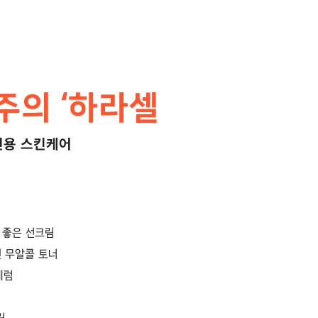
주의 ‘하라셀
전용 스킨케어
 좋은 선크림
 무알콜 토너
세럼
림