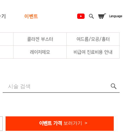
하기
이벤트
콜라겐 부스터
여드름/모공/흉터
레이저제모
비급여 진료비용 안내
보러가기 >
이벤트 가격