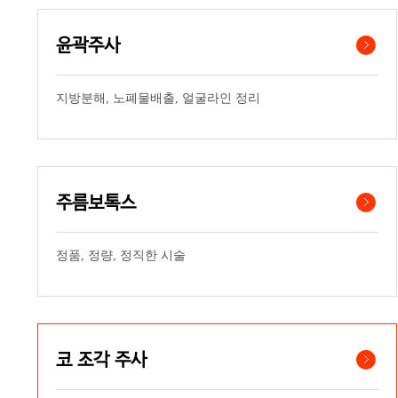
윤곽주사
지방분해, 노폐물배출, 얼굴라인 정리
주름보톡스
정품, 정량, 정직한 시술
코 조각 주사