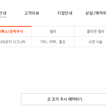
안내
고객리뷰
지점안내
상담/예약
보톡스/윤곽주사
필러
콜라겐 필러
티라운지 시그니처
기미, 미백, 홍조
수면 시술
코 조각 주사 예약하기