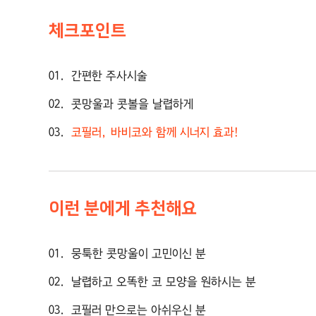
체크포인트
01
간편한 주사시술
02
콧망울과 콧볼을 날렵하게
03
코필러, 바비코와 함께 시너지 효과!
이런 분에게 추천해요
01
뭉툭한 콧망울이 고민이신 분
02
날렵하고 오똑한 코 모양을 원하시는 분
03
코필러 만으로는 아쉬우신 분