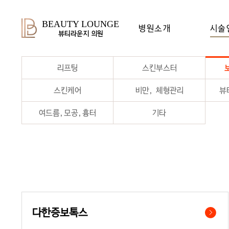
BEAUTY LOUNGE
병원소개
시술
뷰티라운지 의원
리프팅
스킨부스터
스킨케어
비만, 체형관리
뷰
여드름,모공,흉터
기타
다한증보톡스