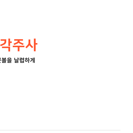
조각주사
콧볼을 날렵하게