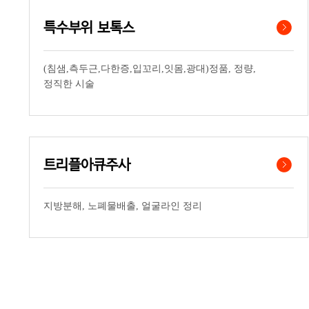
특수부위 보톡스
(침샘,측두근,다한증,입꼬리,잇몸,광대)정품, 정량,
정직한 시술
트리플아큐주사
지방분해, 노폐물배출, 얼굴라인 정리