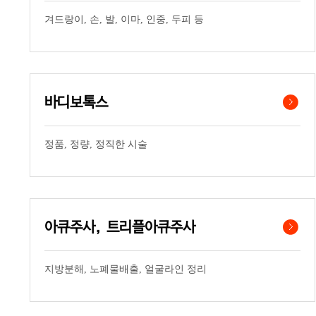
겨드랑이, 손, 발, 이마, 인중, 두피 등
바디보톡스
정품, 정량, 정직한 시술
아큐주사, 트리플아큐주사
지방분해, 노폐물배출, 얼굴라인 정리