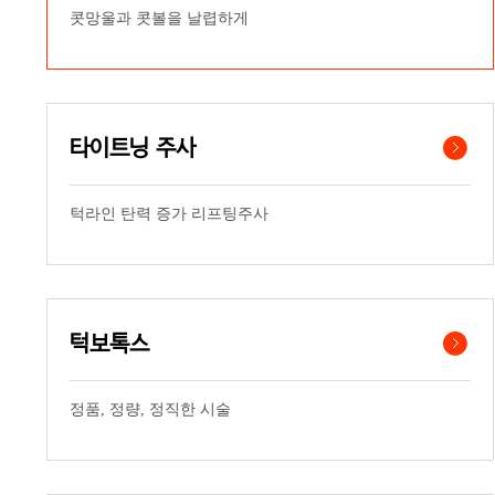
콧망울과 콧볼을 날렵하게
타이트닝 주사
턱라인 탄력 증가 리프팅주사
턱보톡스
정품, 정량, 정직한 시술