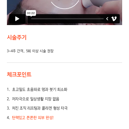
시술주기
3~4주 간격, 5회 이상 시술 권장
체크포인트
1
초고밀도 초음파로 멍과 붓기 최소화
2
저자극으로 일상생활 지장 없음
3
처진 조직 리프팅과 콜라겐 형성 자극
4
탄력있고 쫀쫀한 피부 완성!