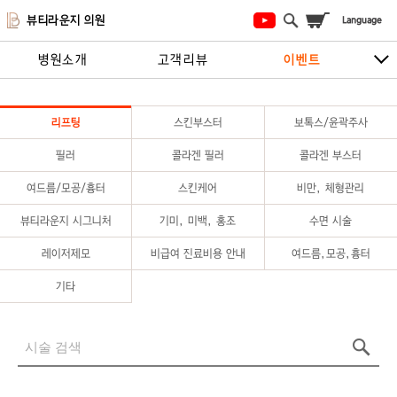
뷰티라운지 의원
병원소개
고객리뷰
이벤트
시술안내
지점안내
상담/예약하기
리프팅
스킨부스터
보톡스/윤곽주사
필러
콜라겐 필러
콜라겐 부스터
여드름/모공/흉터
스킨케어
비만, 체형관리
뷰티라운지 시그니처
기미, 미백, 홍조
수면 시술
레이저제모
비급여 진료비용 안내
여드름,모공,흉터
기타